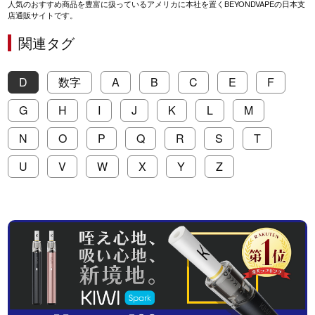
人気のおすすめ商品を豊富に扱っているアメリカに本社を置くBEYONDVAPEの日本支
店通販サイトです。
関連タグ
D
数字
A
B
C
E
F
G
H
I
J
K
L
M
N
O
P
Q
R
S
T
U
V
W
X
Y
Z