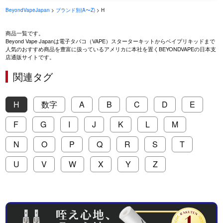
BeyondVapeJapan
>
ブランド別(A〜Z)
> H
商品一覧です。
Beyond Vape Japanは電子タバコ（VAPE）スターターキットからベイプリキッドまで
人気のおすすめ商品を豊富に扱っているアメリカに本社を置くBEYONDVAPEの日本支
店通販サイトです。
関連タグ
H
数字
A
B
C
D
E
F
G
I
J
K
L
M
N
O
P
Q
R
S
T
U
V
W
X
Y
Z