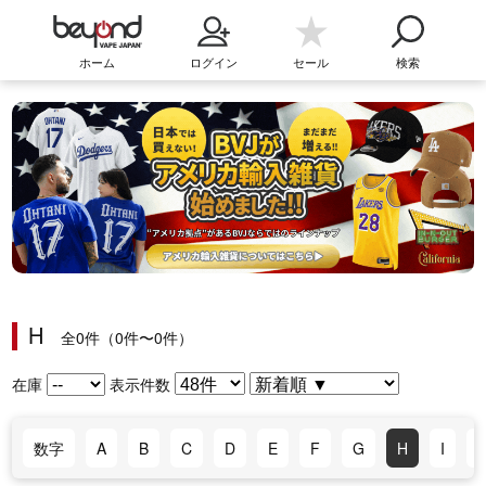
ホーム
ログイン
セール
検索
H
全0件（0件〜0件）
在庫
表示件数
数字
A
B
C
D
E
F
G
H
I
J