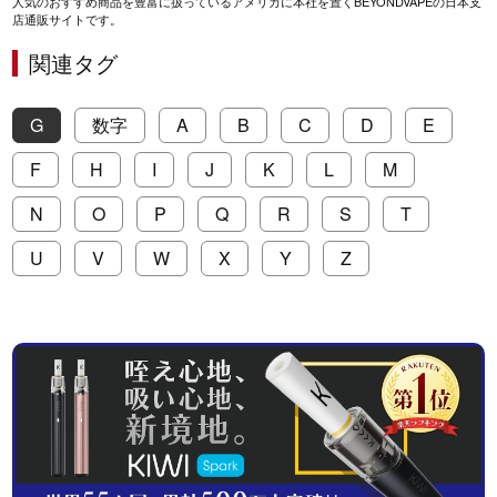
人気のおすすめ商品を豊富に扱っているアメリカに本社を置くBEYONDVAPEの日本支
店通販サイトです。
関連タグ
G
数字
A
B
C
D
E
F
H
I
J
K
L
M
N
O
P
Q
R
S
T
U
V
W
X
Y
Z