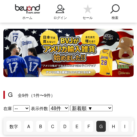
ホーム
ログイン
セール
検索
G
全9件（1件〜9件）
在庫
表示件数
数字
A
B
C
D
E
F
G
H
I
J