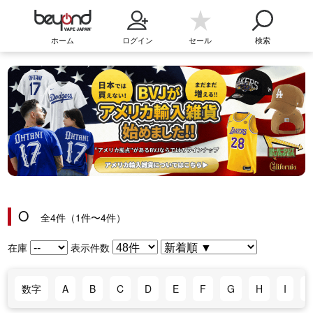
ホーム
ログイン
セール
検索
O
全4件（1件〜4件）
在庫
表示件数
数字
A
B
C
D
E
F
G
H
I
J