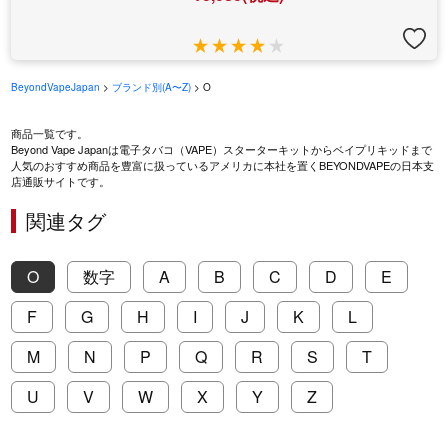
BeyondVapeJapan
>
ブランド別(A〜Z)
> O
商品一覧です。
Beyond Vape Japanは電子タバコ（VAPE）スターターキットからベイプリキッドまで
人気のおすすめ商品を豊富に扱っているアメリカに本社を置くBEYONDVAPEの日本支
店通販サイトです。
関連タグ
O
数字
A
B
C
D
E
F
G
H
I
J
K
L
M
N
P
Q
R
S
T
U
V
W
X
Y
Z