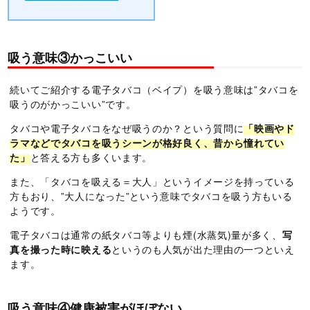
吸う意味③かっこいい
続いてご紹介する電子タバコ（ベイプ）を吸う意味は”タバコを
吸うのがかっこいい”です。
タバコや電子タバコをなぜ吸うのか？という質問に
「映画やド
ラマなどでタバコを吸うシーンが格好良く、昔から憧れてい
た」
と答える方も多くいます。
また、「タバコを吸える＝大人」というイメージを持っている
方もおり、”大人になった”という意味でタバコを吸う方もいる
ようです。
電子タバコは通常の紙タバコ等よりも煙(水蒸気)量が多く、
写
真を撮った時に映える
というのも人気が出た理由の一つといえ
ます。
吸う意味④健康被害がほぼない