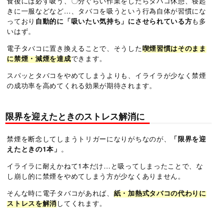
食後には必ず吸う、〇分ぐらい作業をしたらタバコ休憩、寝起
きに一服などなど…、タバコを吸うという行為自体が習慣にな
っており
自動的に「吸いたい気持ち」にさせられている方
も多
いはず。
電子タバコに置き換えることで、そうした
喫煙習慣はそのまま
に禁煙・減煙を達成
できます。
スパッとタバコをやめてしまうよりも、イライラが少なく禁煙
の成功率を高めてくれる効果が期待されます。
限界を迎えたときのストレス解消に
禁煙を断念してしまうトリガーになりがちなのが、
「限界を迎
えたときの1本」
。
イライラに耐えかねて1本だけ…と吸ってしまったことで、な
し崩し的に禁煙をやめてしまう方が少なくありません。
そんな時に電子タバコがあれば、
紙・加熱式タバコの代わりに
ストレスを解消
してくれます。