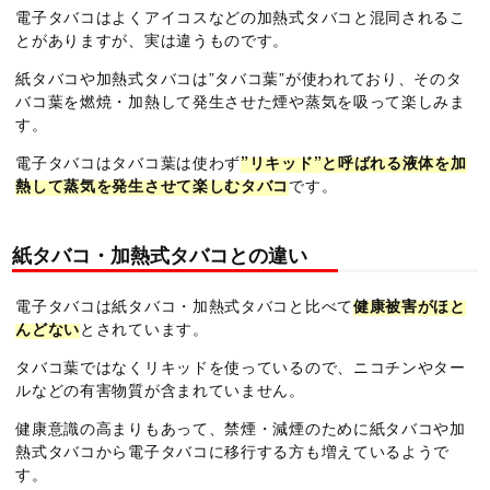
電子タバコはよくアイコスなどの加熱式タバコと混同されるこ
とがありますが、実は違うものです。
紙タバコや加熱式タバコは”タバコ葉”が使われており、そのタ
バコ葉を燃焼・加熱して発生させた煙や蒸気を吸って楽しみま
す。
電子タバコはタバコ葉は使わず
”リキッド”と呼ばれる液体を加
熱して蒸気を発生させて楽しむタバコ
です。
紙タバコ・加熱式タバコとの違い
電子タバコは紙タバコ・加熱式タバコと比べて
健康被害がほと
んどない
とされています。
タバコ葉ではなくリキッドを使っているので、ニコチンやター
ルなどの有害物質が含まれていません。
健康意識の高まりもあって、禁煙・減煙のために紙タバコや加
熱式タバコから電子タバコに移行する方も増えているようで
す。