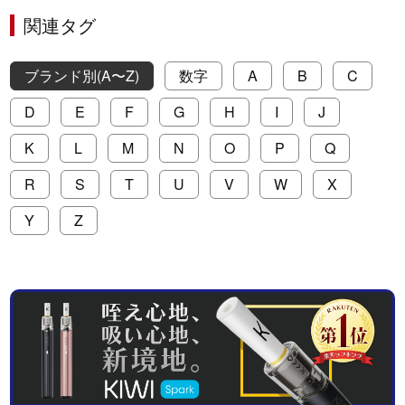
関連タグ
ブランド別(A〜Z)
数字
A
B
C
D
E
F
G
H
I
J
K
L
M
N
O
P
Q
R
S
T
U
V
W
X
Y
Z