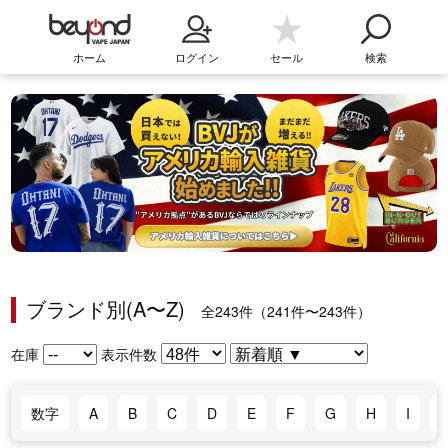
ホーム
ログイン
セール
検索
ブランド別(A〜Z)
全243件（241件〜243件）
在庫
表示件数
数字
A
B
C
D
E
F
G
H
I
J