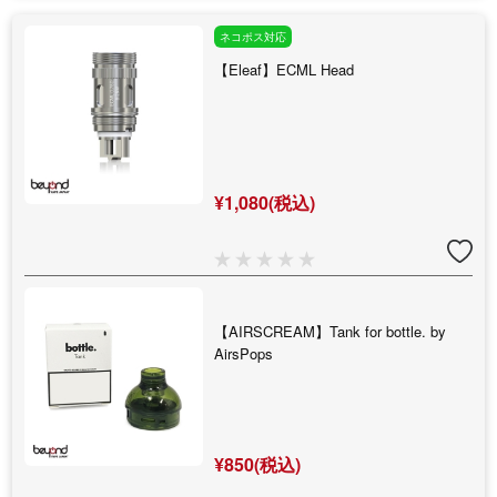
ネコポス対応
【Eleaf】ECML Head
¥1,080(税込)
【AIRSCREAM】Tank for bottle. by
AirsPops
¥850(税込)